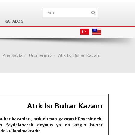
KATALOG
Ana Sayfa
Ürünlerimiz
Atık Isı Buhar Kazanı
Atık Isı Buhar Kazanı
 buhar kazanları, atık duman gazının bünyesindeki
den faydalanarak doymuş ya da kızgın buhar
de kullanılmaktadır. ​