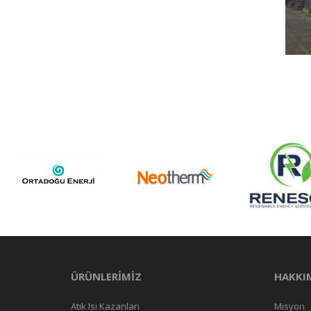
ÜRÜNLERİMİZ
HAKKI
Atık Isı Kazanları
Misyon