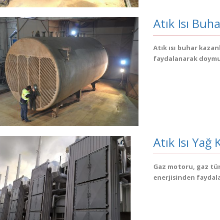
Atık Isı Buh
Atık ısı buhar kaza
faydalanarak doymuş
Atık Isı Yağ 
Gaz motoru, gaz tür
enerjisinden faydala