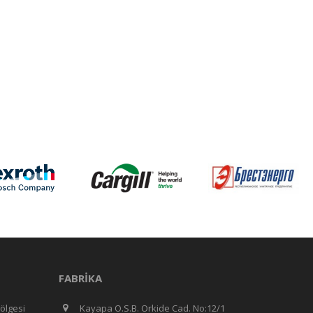
FABRIKA
ölgesi
Kayapa O.S.B. Orkide Cad. No:12/1