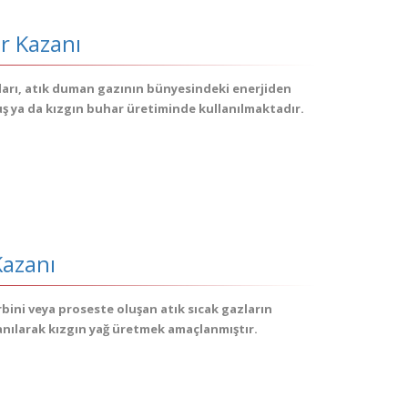
ar Kazanı
nları, atık duman gazının bünyesindeki enerjiden
 ya da kızgın buhar üretiminde kullanılmaktadır. ​
Kazanı
bini veya proseste oluşan atık sıcak gazların
nılarak kızgın yağ üretmek amaçlanmıştır.​