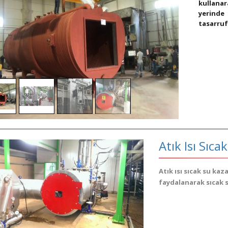
kullana
yerinde 
tasarrufu
Atık Isı Sıca
Atık ısı sıcak su ka
faydalanarak sıcak 