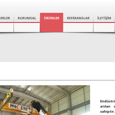
ERLER
KURUMSAL
ÜRÜNLER
REFERANSLAR
İLETİŞİM
Endüstr
atılan
sahipti