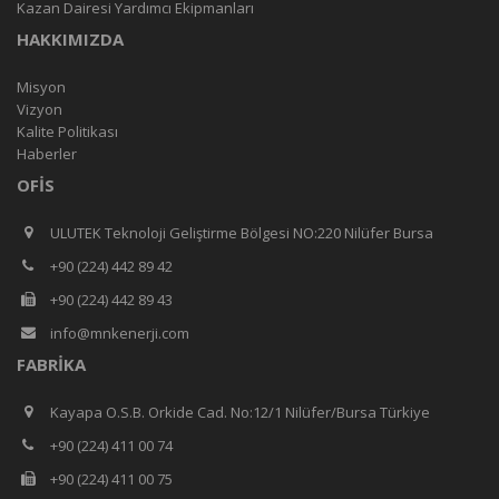
Kazan Dairesi Yardımcı Ekipmanları
HAKKIMIZDA
Misyon
Vizyon
Kalite Politikası
Haberler
OFIS
ULUTEK Teknoloji Geliştirme Bölgesi NO:220 Nilüfer Bursa
+90 (224) 442 89 42
+90 (224) 442 89 43
info@mnkenerji.com
FABRIKA
Kayapa O.S.B. Orkide Cad. No:12/1 Nilüfer/Bursa Türkiye
+90 (224) 411 00 74
+90 (224) 411 00 75