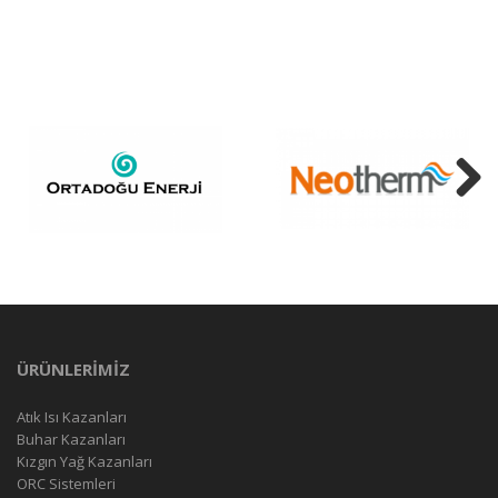
Next
ÜRÜNLERİMİZ
Atık Isı Kazanları
Buhar Kazanları
Kızgın Yağ Kazanları
ORC Sistemleri