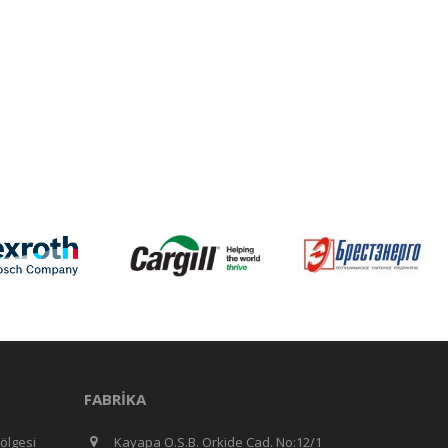
FABRIKA
ölgesi
Kayapa O.S.B. Orkide Cad. No:12/1