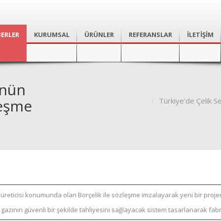
ERLER
KURUMSAL
ÜRÜNLER
REFERANSLAR
İLETİŞİM
ünün
leşme
Türkiye'de Çelik S
k üreticisi konumunda olan Borçelik ile sözleşme imzalayarak yeni bir proje
nın güvenli bir şekilde tahliyesini sağlayacak sistem tasarlanarak fabri