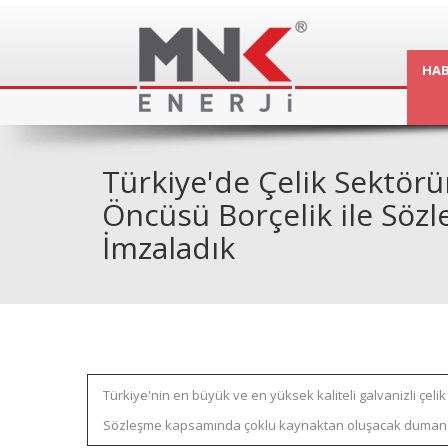
HAB
Türkiye'de Çelik Sektör
Öncüsü Borçelik ile Söz
İmzaladık
Türkiye'nin en büyük ve en yüksek kaliteli galvanizli çeli
Sözleşme kapsamında çoklu kaynaktan oluşacak duman gazı